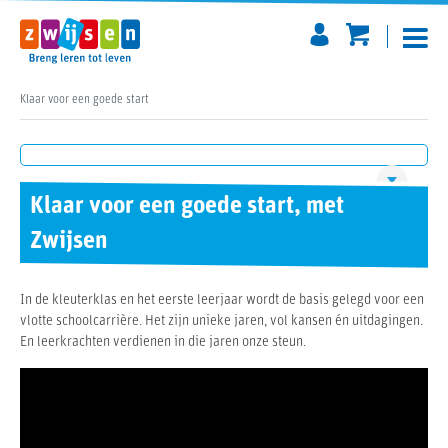
Klaar voor een goede start
Over Zwijsen
Klaar voor een goede start
Klaar voor een goede start, met
Zwijsen
Minimumdoelen
Zwijsen adviseurs
Catalogus
Doorgaande lijn
In de kleuterklas en het eerste leerjaar wordt de basis gelegd voor een
vlotte schoolcarrière. Het zijn unieke jaren, vol kansen én uitdagingen.
En leerkrachten verdienen in die jaren onze steun.
Geschiedenis
Contacteer ons