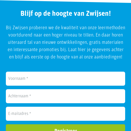
Blijf op de hoogte van Zwijsen!
Bij Zwijsen proberen we de kwaliteit van onze leermethoden
voortdurend naar een hoger niveau te tillen. En daar horen
uiteraard tal van nieuwe ontwikkelingen, gratis materialen
en interessante promoties bij. Laat hier je gegevens achter
en blijf als eerste op de hoogte van al onze aanbiedingen!