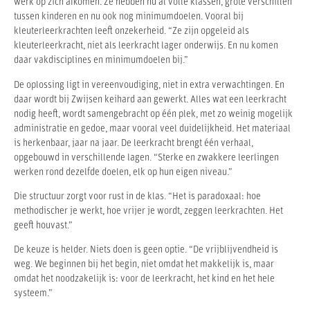
werk op zich afkomen. Ze hebben nu al volle klassen, grote verschillen
tussen kinderen en nu ook nog minimumdoelen. Vooral bij
kleuterleerkrachten leeft onzekerheid. “Ze zijn opgeleid als
kleuterleerkracht, niet als leerkracht lager onderwijs. En nu komen
daar vakdisciplines en minimumdoelen bij.”
De oplossing ligt in vereenvoudiging, niet in extra verwachtingen. En
daar wordt bij Zwijsen keihard aan gewerkt. Alles wat een leerkracht
nodig heeft, wordt samengebracht op één plek, met zo weinig mogelijk
administratie en gedoe, maar vooral veel duidelijkheid. Het materiaal
is herkenbaar, jaar na jaar. De leerkracht brengt één verhaal,
opgebouwd in verschillende lagen. “Sterke en zwakkere leerlingen
werken rond dezelfde doelen, elk op hun eigen niveau.”
Die structuur zorgt voor rust in de klas. “Het is paradoxaal: hoe
methodischer je werkt, hoe vrijer je wordt, zeggen leerkrachten. Het
geeft houvast.”
De keuze is helder. Niets doen is geen optie. “De vrijblijvendheid is
weg. We beginnen bij het begin, niet omdat het makkelijk is, maar
omdat het noodzakelijk is: voor de leerkracht, het kind en het hele
systeem.”