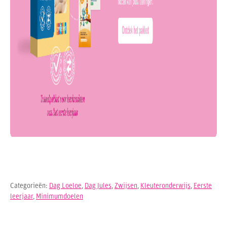
Categorieën:
Dag Loeloe
,
Dag Jules
,
Zwijsen
,
Kleuteronderwijs
,
Eerste
leerjaar
,
Minimumdoelen