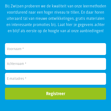
Bij Zwijsen proberen we de kwaliteit van onze leermethoden
voortdurend naar een hoger niveau te tillen. En daar horen
uiteraard tal van nieuwe ontwikkelingen, gratis materialen
en interessante promoties bij. Laat hier je gegevens achter
en blijf als eerste op de hoogte van al onze aanbiedingen!