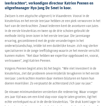
leerkrachten”, verkondigen directeur Katrien Peenen en
uitgeefmanager Hyo Jung De Smet in koor.
Zwijsen is een atypische uitgeverij in Vlaanderen. Vooral in de
kleuterklas en het eerste leerjaar hebben ze een plek verworven in het
hart van de leerkrachten. Zowat iedereen kent de avonturen van Jules
in de eerste kleuterklas en twee op de drie scholen gebruikt de
methode
Veilig leren lezen
in het eerste leerjaar. Die jarenlange
ervaring, gecombineerd met de grote veranderingen in het
onderwijslandschap, leidde tot een duidelijke keuze: zich nog sterker
specialiseren in de jonge leeftijdsgroep waarin ze het meeste verschil
kunnen maken. “Net daar hebben we expertise opgebouwd en, vooral,
vertrouwen”, zegt Katrien Peenen.
Volgens Peenen begint alles bij het begin. “Wie niet investeert in de
kleuterklas, ziet dat probleem onvermijdelijk terugkeren in het eerste
leerjaar. Leerkrachten moeten daar meteen bijsturen en halen hun
doelen moeilijker. Zo verplaatst de achterstand zich jaar na jaar.”
De nieuwe minimumdoelen versterken die redenering. Waar vroeger
zes jaar tijd was om een kind stap voor stap te laten groeien, ligt het
echte vertrekpunt nu al in de derde kleuterklas. “De druk komt lager in