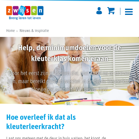
Home
Nieuws & inspiratie
Help, de minimumdoelen voor de
kleuterklas komen eraan
Voor het eerst zijn er doelen die, niet enkel na te streven
zijn, maar bereikt moeten worden in de derde kleuterklas.
Hoe je dat aanpakt? Wij geven tips!
Hoe overleef ik dat als
kleuterleerkracht?
Laat ons meteen met de deur in huis vallen: het klopt, de