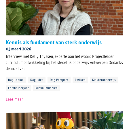
Kennis als fundament van sterk onderwijs
03 maart 2026
Interview met Kelly Thyssen, experte aan het woord Projectleider
curriculumontwikkeling bij het stedelijk onderwijs Antwerpen Ondanks
de inzet van...
Dag Loeloe
Dag Jules
Dag Pompom
Zwijsen
Kleuteronderwijs
Eerste leerjaar
Minimumdoelen
Lees meer