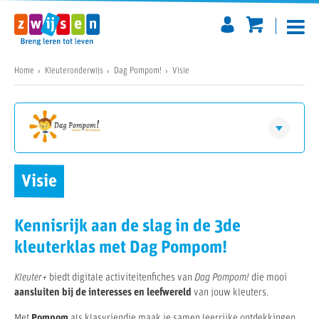
Home
Kleuteronderwijs
Dag Pompom!
Visie
Vraag jouw GRATIS demo aan
Dag Pompom!
Visie
Visie
Zo werkt het
Licentie & materialen
Kennisrijk aan de slag in de 3de
Prijzen & kortingen
Meer over Kleuter+
kleuterklas met Dag Pompom!
Kleuter+
biedt digitale activiteitenfiches van
Dag Pompom!
die mooi
aansluiten bij de
interesses en leefwereld
van jouw kleuters.
Met
Pompom
als klasvriendje maak je samen leerrijke ontdekkingen