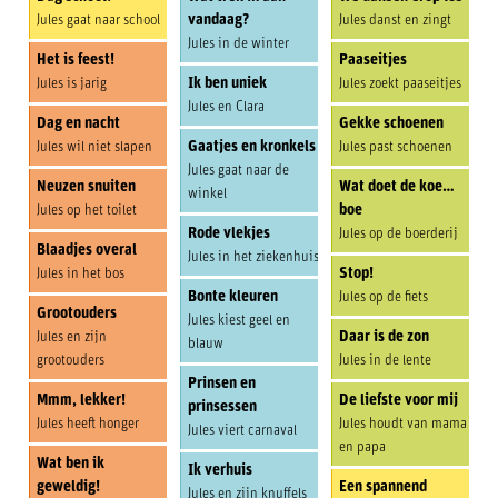
vandaag?
Jules gaat naar school
Jules danst en zingt
Jules in de winter
Het is feest!
Paaseitjes
Ik ben uniek
Jules is jarig
Jules zoekt paaseitjes
Jules en Clara
Dag en nacht
Gekke schoenen
Gaatjes en kronkels
Jules wil niet slapen
Jules past schoenen
Jules gaat naar de
Neuzen snuiten
Wat doet de koe…
winkel
boe
Jules op het toilet
Rode vlekjes
Jules op de boerderij
Blaadjes overal
Jules in het ziekenhuis
Stop!
Jules in het bos
Bonte kleuren
Jules op de fiets
Grootouders
Jules kiest geel en
Daar is de zon
Jules en zijn
blauw
grootouders
Jules in de lente
Prinsen en
Mmm, lekker!
De liefste voor mij
prinsessen
Jules heeft honger
Jules houdt van mama
Jules viert carnaval
en papa
Wat ben ik
Ik verhuis
geweldig!
Een spannend
Jules en zijn knuffels