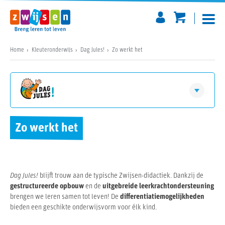
Home
Kleuteronderwijs
Dag Jules!
Zo werkt het
Test de verrijkingsbundels uit
Dag Jules!
Visie
Zo werkt het
Zo werkt het
Materialen
Software (dvd)
Voor gebruikers
Dag Jules!
blijft trouw aan de typische Zwijsen-didactiek. Dankzij de
gestructureerde opbouw
en de
uitgebreide leerkrachtondersteuning
brengen we leren samen tot leven! De
differentiatiemogelijkheden
Prijzen
bieden een geschikte onderwijsvorm voor élk kind.