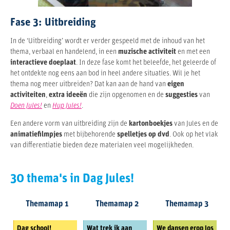
Fase 3: Uitbreiding
In de ‘Uitbreiding’ wordt er verder gespeeld met de inhoud van het
thema, verbaal en handelend, in een
muzische activiteit
en met een
interactieve doeplaat
. In deze fase komt het beleefde, het geleerde of
het ontdekte nog eens aan bod in heel andere situaties. Wil je het
thema nog meer uitbreiden? Dat kan aan de hand van
eigen
activiteiten
,
extra ideeën
die zijn opgenomen en de
suggesties
van
Doen Jules!
en
Hup Jules!
.
Een andere vorm van uitbreiding zijn de
kartonboekjes
van Jules en de
animatiefilmpjes
met bijbehorende
spelletjes op dvd
. Ook op het vlak
van differentiatie bieden deze materialen veel mogelijkheden.
30 thema's in Dag Jules!
Themamap 1
Themamap 2
Themamap 3
Dag school!
Wat trek ik aan
We dansen erop los