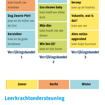
beroep
Jules houdt van
Een nieuwe baby
kriebelen
Jules op de klasfoto
Jules heeft een dikke
Dag Zwarte Piet!
Vakantie, wat is
buik
dat?
Jules en de mijter van
Mijn dier
de Sint
Jules aan zee
Jules houdt van alle
Kerstsfeer
Alles netjes
dieren
opgeruimd
Jules en de grote
Wie ben jij?
kerstboom
Jules helpt buurman
Jules en zijn buren
Verrijkingsbundel
Verrijkingsbundel
1
3
Verrijkingsbundel
2
Zomer
Herfst
Winter
Leerkrachtondersteuning