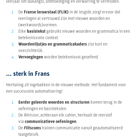
leerjaar om taalangst, ontmoediging en verwarring te vermijden.
De
Franse leraarstaal (FLiK)
in de lesgids zorgt ervoor dat
leerlingen al vertrouwd zijn met nieuwe woorden en
(werkwoords)vormen.
Elke
basistekst
gebruikt nieuwe woorden en grammatica in een
betekenisvolle context.
Woordenlijstjes en grammaticakaders
zijn kort en
overzichtelijk.
Vervoegingen
worden betekenisvol geoefend.
... sterk in Frans
Herhaling zit ingebakken in de nieuwe methode. Het fundament voor
een succesvolle automatisering!
Eerder geleerde woorden en structuren
komen terug in de
oefeningen en basisteksten.
De
Révision
, achteraan elk cahier, herhaalt de leerstof
via
communicatieve oefeningen
.
De
Flitscoms
trainen communicatie vanuit geautomatiseerd
taalgebruik.