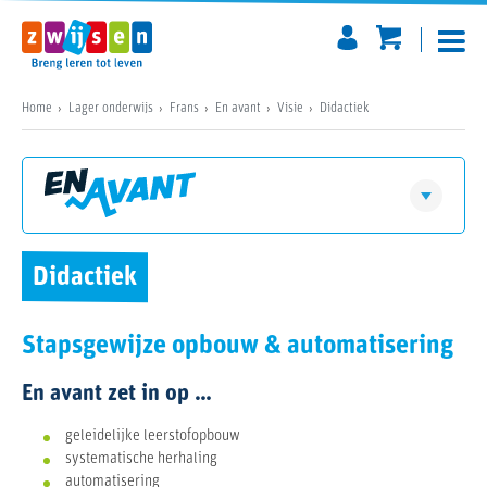
Home
Lager onderwijs
Frans
En avant
Visie
Didactiek
Vraag jouw inzagepakket aan
En avant
Visie
Didactiek
Download een digitaal pakket
Didactiek
Stapsgewijze opbouw & automatisering
Differentiatie
En avant zet in op …
Zo werkt het
Materialen
geleidelijke leerstofopbouw
Software
Prijzen
systematische herhaling
automatisering