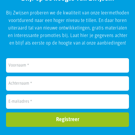
Bij Zwijsen proberen we de kwaliteit van onze leermethoden
voortdurend naar een hoger niveau te tillen. En daar horen
uiteraard tal van nieuwe ontwikkelingen, gratis materialen
en interessante promoties bij. Laat hier je gegevens achter
en blijf als eerste op de hoogte van al onze aanbiedingen!