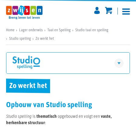
Home
Lager onderwijs
Taal en Spelling
Studio taal en spelling
Studio spelling
Zo werkt het
Download een digitaal pakket
Studio spelling
Visie
Zo werkt het
Vraag een presentatie aan
Zo werkt het
Materialen
Opbouw van Studio spelling
Software
Voor gebruikers
Studio spelling
is
thematisch
opgebouwd en volgt een
vaste,
herkenbare structuur
:
Prijzen