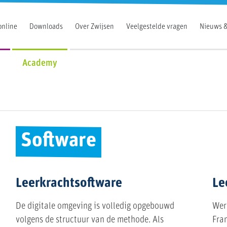
online
Downloads
Over Zwijsen
Veelgestelde vragen
Nieuws &
Academy
Software
Leerkrachtsoftware
Le
De digitale omgeving is volledig opgebouwd
Werk
volgens de structuur van de methode. Als
Fran