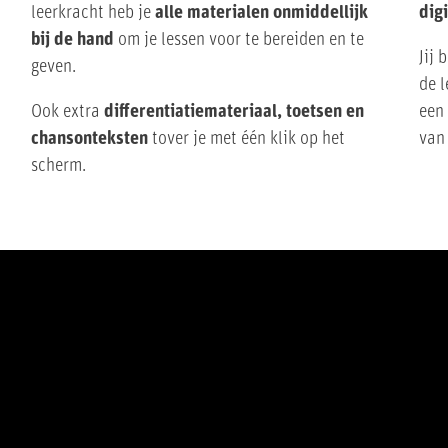
leerkracht heb je
alle materialen onmiddellijk
dig
bij de hand
om je lessen voor te bereiden en te
Jij 
geven.
de 
Ook extra
differentiatiemateriaal, toetsen en
ee
chansonteksten
tover je met één klik op het
van 
scherm.