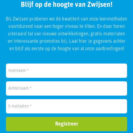
Blijf op de hoogte van Zwijsen!
Bij Zwijsen proberen we de kwaliteit van onze leermethoden
voortdurend naar een hoger niveau te tillen. En daar horen
uiteraard tal van nieuwe ontwikkelingen, gratis materialen
en interessante promoties bij. Laat hier je gegevens achter
en blijf als eerste op de hoogte van al onze aanbiedingen!