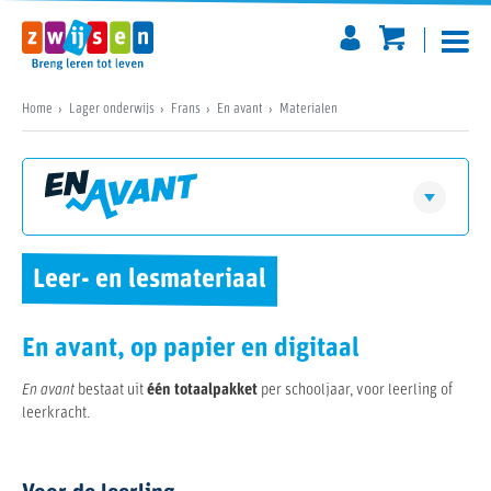
Home
Lager onderwijs
Frans
En avant
Materialen
Vraag jouw inzagepakket aan
En avant
Visie
Leer- en lesmateriaal
Download een digitaal pakket
Zo werkt het
Materialen
En avant, op papier en digitaal
Software
Prijzen
En avant
bestaat uit
één totaalpakket
per schooljaar, voor leerling of
leerkracht.