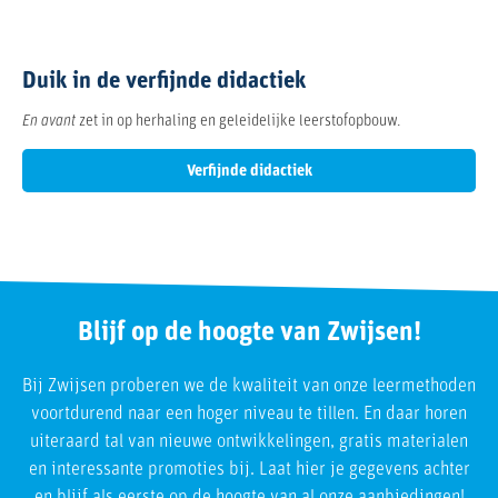
Duik in de verfijnde didactiek
En avant
zet in op herhaling en geleidelijke leerstofopbouw.
Verfijnde didactiek
Blijf op de hoogte van Zwijsen!
Bij Zwijsen proberen we de kwaliteit van onze leermethoden
voortdurend naar een hoger niveau te tillen. En daar horen
uiteraard tal van nieuwe ontwikkelingen, gratis materialen
en interessante promoties bij. Laat hier je gegevens achter
en blijf als eerste op de hoogte van al onze aanbiedingen!