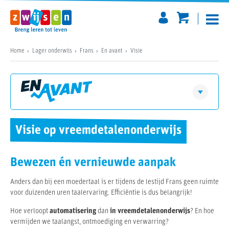
Home
Lager onderwijs
Frans
En avant
Visie
Vraag jouw inzagepakket aan
En avant
Visie
Visie op vreemdetalenonderwijs
Download een digitaal pakket
Didactiek
Bewezen én vernieuwde aanpak
Differentiatie
Anders dan bij een moedertaal is er tijdens de lestijd Frans geen ruimte
Zo werkt het
Materialen
voor duizenden uren taalervaring. Efficiëntie is dus belangrijk!
Hoe verloopt
automatisering
dan
in vreemdetalenonderwijs
? En hoe
Software
Prijzen
vermijden we taalangst, ontmoediging en verwarring?