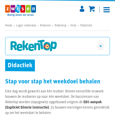
Home
Lager onderwijs
Rekenen
Rekentop
Visie
Didactiek
Download een gratis digitaal pakket
Rekentop
Visie
Didactiek
Vraag jouw presentatie aan
Didactiek
Stap voor stap het weekdoel behalen
Zo werkt het
Materialen
Elke dag wordt gewerkt aan één lesdoel. Binnen eenzelfde lesweek
bouwen de lesdoelen op naar één weekdoel. De basislessen van
Software
Prijzen
Rekentop
worden stapsgewijs opgebouwd volgens de
EDI-aanpak
(Expliciet Directe Instructie)
. Zo bouwen leerlingen kennis geleidelijk
op om het weekdoel te behalen.